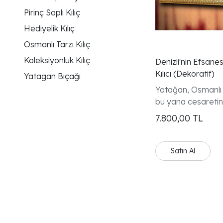
Pirinç Saplı Kılıç
Hediyelik Kılıç
Osmanlı Tarzı Kılıç
Koleksiyonluk Kılıç
Denizli'nin Efsane
Kılıcı (Dekoratif)
Yatagan Bıçağı
Yatağan, Osmanl
bu yana cesaretin
simgesi olan bu kılı
7.800,00
TL
döküm desenli sapı
kıvrımlarıyla hem 
estetik bir duruş s
Satın Al