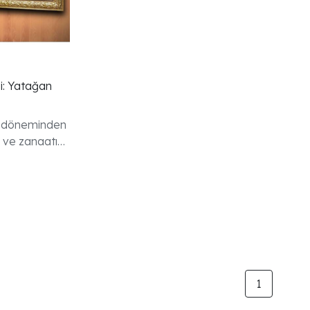
si: Yatağan
ı döneminden
 ve zanaatın
ç, pirinç
 ve zarif
tarihi hem
unar.
1