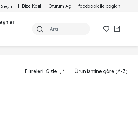
Bize Katıl
Oturum Aç
facebook ile bağlan
 Seçimi
şitleri
Filtreleri
Gizle
Ürün ismine göre (A-Z)