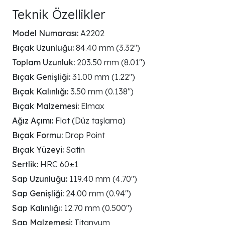
Teknik Özellikler
Model Numarası:
A2202
Bıçak Uzunluğu:
84.40 mm (3.32")
Toplam Uzunluk:
203.50 mm (8.01")
Bıçak Genişliği:
31.00 mm (1.22")
Bıçak Kalınlığı:
3.50 mm (0.138")
Bıçak Malzemesi:
Elmax
Ağız Açımı:
Flat (Düz taşlama)
Bıçak Formu:
Drop Point
Bıçak Yüzeyi:
Satin
Sertlik:
HRC 60±1
Sap Uzunluğu:
119.40 mm (4.70")
Sap Genişliği:
24.00 mm (0.94")
Sap Kalınlığı:
12.70 mm (0.500")
Sap Malzemesi:
Titanyum