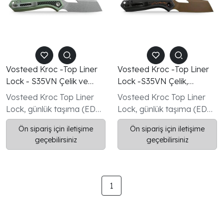
Vosteed Kroc -Top Liner
Vosteed Kroc -Top Liner
Lock - S35VN Çelik ve
Lock -S35VN Çelik,
Alüminyum & Karbon
Alüminyum ve Topo G10
Vosteed Kroc Top Liner
Vosteed Kroc Top Liner
Fiber Sap Çakı
Sap Çakı
Lock, günlük taşıma (EDC)
Lock, günlük taşıma (EDC)
ve yoğun kullanım
ve yoğun kullanım
Ön sipariş için iletişime
Ön sipariş için iletişime
ihtiyaçları için tasarlanmış,
ihtiyaçları için tasarlanmış,
geçebilirsiniz
geçebilirsiniz
modern mühendislik ile
modern mühendislik ile
premium malzemeleri bir
premium malzemeleri bir
araya getiren güçlü bir
araya getiren güçlü bir
katlanır çakıdır.
katlanır çakıdır.
1