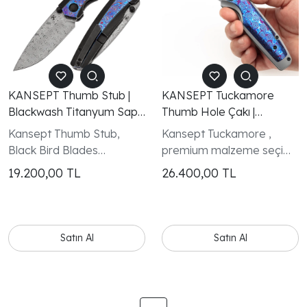
KANSEPT Thumb Stub |
KANSEPT Tuckamore
Blackwash Titanyum Sap
Thumb Hole Çakı |
& Timascus Detaylar |
Titanyum ve Timascus
Kansept Thumb Stub,
Kansept Tuckamore ,
3.13" Damascus Çelik
Sap | 3.54" Damascus
Black Bird Blades
premium malzeme seçimi
Bıçak | Black Bird Blades
Çelik Bıçak | Timascus Cep
tarafından tasarlanan ve
ve etkileyici tasarım
19.200,00
TL
26.400,00
TL
Tasarımı
Klipsi
premium malzeme
detaylarıyla öne çıkan üst
seçimleriyle dikkat çeken
segment bir EDC ve
özel bir EDC çakıdır.
koleksiyon çakısıdır.
Satın Al
Satın Al