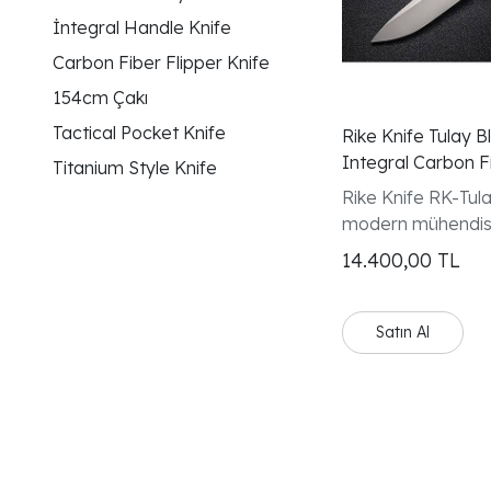
İntegral Handle Knife
Carbon Fiber Flipper Knife
154cm Çakı
Tactical Pocket Knife
Rike Knife Tulay 
Integral Carbon F
Titanium Style Knife
Rike Knife RK-Tul
modern mühendisli
premium EDC ruhu
14.400,00
TL
getiren üst segmen
çakı modelidir
Satın Al