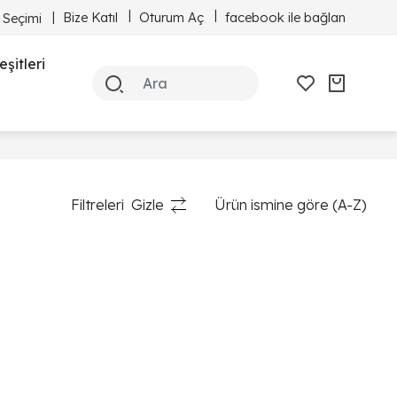
Bize Katıl
Oturum Aç
facebook ile bağlan
 Seçimi
şitleri
Filtreleri
Gizle
Ürün ismine göre (A-Z)