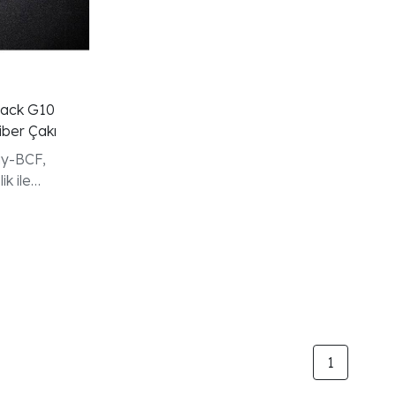
Black G10
iber Çakı
ay-BCF,
k ile
nu bir araya
t bir flipper
1