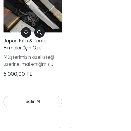
Japon Kılıcı & Tanto
Firmalar İçin Özel
Hediyelik Bıçak
Müşterimizin özel isteği
üzerine imal ettiğimiz
tanto ürünlerimiz vitrinleri
6.000,00
TL
süslemek için hazır. Toplam
boy 35 cm olan ürünler
N690 paslanmaz çelikten
imal edilmiştir.
Satın Al