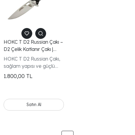
HOKC T D2 Russian Çakı –
D2 Çelik Katlanır Çakı |
Yeşil & Siyah Kabza
HOKC T D2 Russian Çakı,
Seçeneği
sağlam yapısı ve güçlü
kesim performansı ile
1.800,00
TL
günlük kullanım ve outdoor
aktiviteleri için tasarlanmış
kaliteli bir katlanır çakı
modelidir.
Satın Al