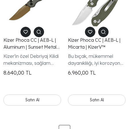
Kizer Phoca CC | AEB-L |
Kizer Phoca CC | AEB-L |
Aluminum | Sunset Metal
Micarta | KizerV™
PVD | KizerV™
Kizer'in özel Debriyaj Kilidi
Bu bıçak, mükemmel
mekanizması, sağlam
dayanıklılığı, iyi korozyona
kanat açılmasını ve güvenli
dayanıklılığı ve jilet gibi
8.640,00
TL
6.960,00
TL
kilitlenmeyi garanti
kenara kadar kolayca
ederken, iki el için de
bilemesi nedeniyle yüksek
başparmak çivileri her iki
takdir edilen AEB-L
taraftan tek elle akışkan
paslanmaz çelikten
Satın Al
Satın Al
hareket ettirmeyi sağlar.
yapılmıştır; bu da günlük
taşıma ve bakım için
idealdir.