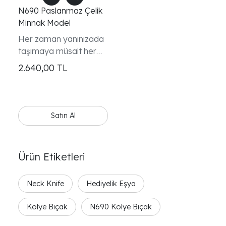
N690 Paslanmaz Çelik
Minnak Model
Her zaman yanınızada
taşımaya müsait her
türlü işin üstesinden
2.640,00
TL
gelebilecek bir ürün.
Yanınızdan ayırmak
istemeyeceksiniz.
Satın Al
Ürün Etiketleri
Neck Knife
Hediyelik Eşya
Kolye Bıçak
N690 Kolye Bıçak