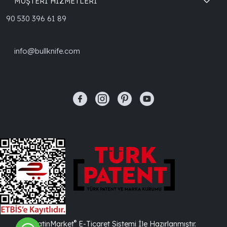
MÜŞTERİ HİZMETLERİ
90 530 396 61 89
info@bullknife.com
®
PlatinMarket
E-Ticaret Sistemi
İle Hazırlanmıştır.