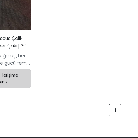
scus Çelik
per Çakı | 20
 doğmuş, her
ve gücü temsil
a: Oblivion.
 iletişime
siyonluk
siniz
anmaz
n karmaşık
elerin içinden
eti taşıyor.
1