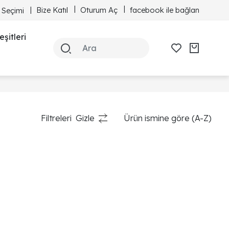
Bize Katıl
Oturum Aç
facebook ile bağlan
 Seçimi
şitleri
Filtreleri
Gizle
Ürün ismine göre (A-Z)