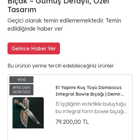
Bıçak – Gümüş Detaylı, Özel
Tasarım
Geçici olarak temin edilememektedir. Temin
edildiğinde haber ver
Gelince Haber Ver
Bu ürünün yerine tercih edebileceğiniz ürünler
El Yapımı Kuş Tüyü Damascus
Integral Bowie Bıçağı | Demir
Ağacı Kabza | 30 cm Koleksiyon
El işçiliğinin estetikle buluştuğu
Eseri
bu integral form bowie bıçağı,
tek parça çelikten
79.200,00
TL
şekillendirilen gövdesi ve göz
alıcı kuş tüyü Damascus