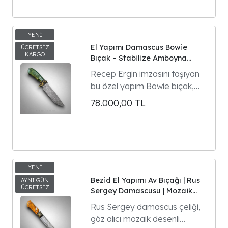
deseniyle koleksiyon tutkunları
için hazırlanmış seçkin bir
eserdir.
El Yapımı Damascus Bowie
Bıçak – Stabilize Amboyna
Kabza, Bronz Balçak, 16 cm
Recep Ergin imzasını taşıyan
Namlu, Koleksiyonluk Özel
bu özel yapım Bowie bıçak,
Üretim
usta işçiliği ve estetik tasarım
78.000,00
TL
anlayışını bir araya getiren
koleksiyon seviyesinde bir
eserdi
Bezid El Yapımı Av Bıçağı | Rus
Sergey Damascusu | Mozaik
Desen | Stabilize Amboyna
Rus Sergey damascus çeliği,
Kabza
göz alıcı mozaik desenli