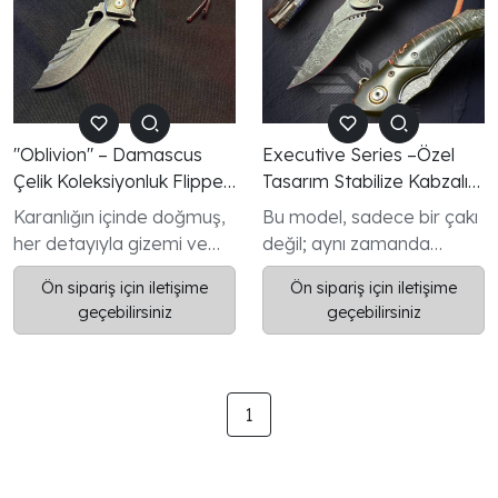
"Oblivion" – Damascus
Executive Series –Özel
Çelik Koleksiyonluk Flipper
Tasarım Stabilize Kabzalı
Çakı | 20 cm Mistik Seri
Paslanmaz Damascus
Karanlığın içinde doğmuş,
Bu model, sadece bir çakı
Flipper Çakı
her detayıyla gizemi ve
değil; aynı zamanda
gücü temsil eden özel bir
koleksiyonluk, günlük
Ön sipariş için iletişime
Ön sipariş için iletişime
parça: Oblivion. Bu 20
taşıma ve zarif bir stil
geçebilirsiniz
geçebilirsiniz
cm’lik koleksiyonluk flipper
ifadesidir.
çakı, paslanmaz
Damascus çeliğinin
karmaşık desenleriyle,
1
gölgelerin içinden
fısıldayan bir zarafeti
taşıyor.