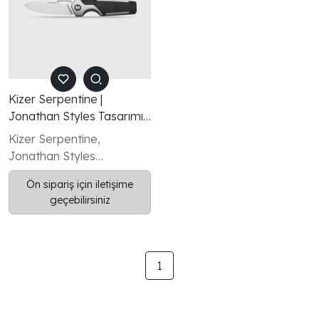
Kizer Serpentine |
Jonathan Styles Tasarımı |
Elmax Çelik | Başparmak
Kizer Serpentine,
Deliği & Ön Flipper Açılım |
Jonathan Styles
Frame Lock Kilit Sistemi |
tarafından tasarlanan ve
KizerB™
Ön sipariş için iletişime
premium malzemeleri
geçebilirsiniz
modern bir tasarım
anlayışıyla bir araya
getiren üst düzey bir EDC
çakıdır.
1