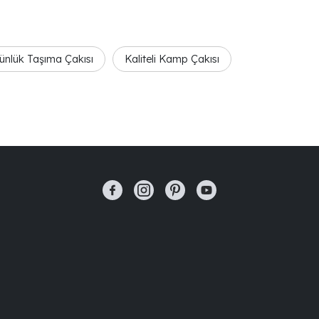
ünlük Taşıma Çakısı
Kaliteli Kamp Çakısı