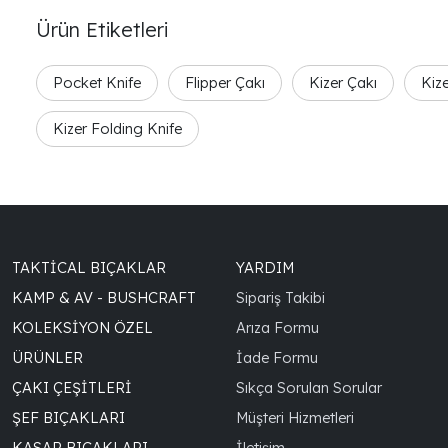
Ürün Etiketleri
Pocket Knife
Flipper Çakı
Kizer Çakı
Kiz
Kizer Folding Knife
TAKTICAL BIÇAKLAR
YARDIM
KAMP & AV - BUSHCRAFT
Sipariş Takibi
KOLEKSIYON ÖZEL
Arıza Formu
ÜRÜNLER
İade Formu
ÇAKI ÇEŞITLERI
Sıkça Sorulan Sorular
ŞEF BIÇAKLARI
Müşteri Hizmetleri
KASAP BIÇAKLARI
İletişim