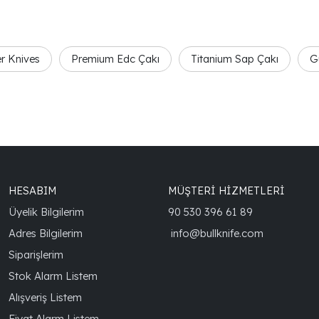
er Knives
Premium Edc Çakı
Titanium Sap Çakı
G
HESABIM
MÜŞTERİ HİZMETLERİ
Üyelik Bilgilerim
90 530 396 61 89
Adres Bilgilerim
info@bullknife.com
Siparişlerim
Stok Alarm Listem
Alışveriş Listem
Fiyat Alarm Listem