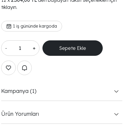
2.304,00 TL
'den başlayan taksit seçenekleri için
tıklayın.
1
iş gününde kargoda
-
+
Sepete Ekle
Kampanya (1)
Ürün Yorumları