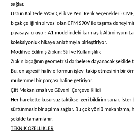
sağlar.
Üstün Kalitede S90V Çelik ve Yeni Renk Seçenekleri: CMF,
bıçak çeliğinin zirvesi olan CPM S90V ile taşıma deneyimini
piyasaya çıkıyor: A1 modelindeki karmaşık Alüminyum Laz
koleksiyonluk hikaye anlatımıyla birleştiriyor.
Modifiye Edilmiş Zıpkın: Stil ve Kullanışlılık
Zıpkın bıçağının geometrisi darbelere dayanacak şekilde ta
Bu, en agresif haliyle formun işlevi takip etmesinin bir 
mükemmel bir parçası haline getiriyor.
Çift Mekanizmalı ve Güvenli Çerçeve Kilidi
Her harekette kusursuz taktiksel geri bildirim sunar. İste
sürtünmesiz bir açılma sağlar. Bu çok yönlü mekanizma, h
şekilde tamamlanır.
TEKNİK ÖZELLİKLER