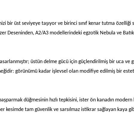
zi bir üst seviyeye taşıyor ve birinci sınıf kenar tutma özelliğ
er Deseninden, A2/A3 modellerindeki egzotik Nebula ve Batık 
sarlanmıştır; üstün delme gücü için güçlendirilmiş bir uca ve gö
örneğidir: görünümü kadar işlevsel olan modifiye edilmiş bir e
r başparmak düğmesinin hızlı tepkisini, ister ön kanadın modern
er kesimde tam güvenlik ve sarsılmaz istikrar sağlayan kaya gi