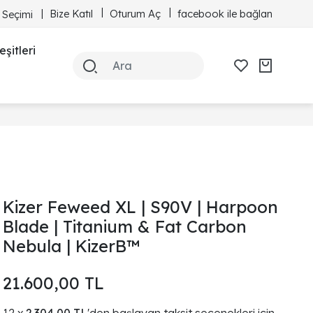
Bize Katıl
Oturum Aç
facebook ile bağlan
 Seçimi
şitleri
Kizer Feweed XL | S90V | Harpoon
Blade | Titanium & Fat Carbon
Nebula | KizerB™
21.600,00 TL