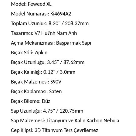
Model:
Feweed XL
Model Numarası:
Ki4694A2
Toplam Uzunluk:
8.20" / 208.37mm
Tasarımcı:
V? Hu?nh Nam Anh
Açma Mekanizması:
Başparmak Sapı
Bıçak Stili:
Zıpkın
Bıçak Uzunluğu:
3.45" / 87.62mm
Bıçak Kalınlığı:
0.12" / 3.0mm
Bıçak Malzemesi:
S90V
Bıçak Kaplaması:
Saten
Bıçak Bileme:
Düz
Sap Uzunluğu:
4.75" / 120.75mm
Sap Malzemesi:
Titanyum ve Kalın Karbon Nebula
Cep Klipsi:
3D Titanyum Ters Çevrilemez