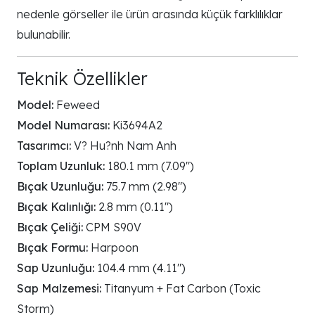
nedenle görseller ile ürün arasında küçük farklılıklar
bulunabilir.
Teknik Özellikler
Model:
Feweed
Model Numarası:
Ki3694A2
Tasarımcı:
V? Hu?nh Nam Anh
Toplam Uzunluk:
180.1 mm (7.09")
Bıçak Uzunluğu:
75.7 mm (2.98")
Bıçak Kalınlığı:
2.8 mm (0.11")
Bıçak Çeliği:
CPM S90V
Bıçak Formu:
Harpoon
Sap Uzunluğu:
104.4 mm (4.11")
Sap Malzemesi:
Titanyum + Fat Carbon (Toxic
Storm)