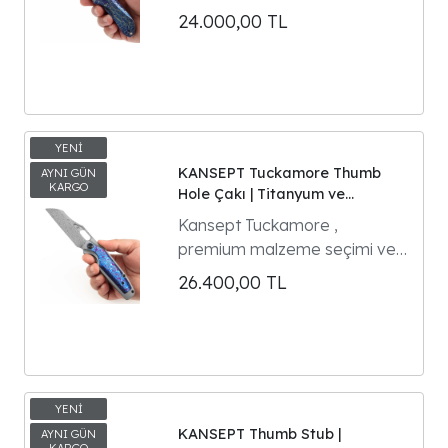
ve modern mühendisliği
24.000,00
TL
premium malzemelerle
buluşturan üst segment bir
EDC çakıdır.
KANSEPT Tuckamore Thumb
Hole Çakı | Titanyum ve
Timascus Sap | 3.54" Damascus
Kansept Tuckamore ,
Çelik Bıçak | Timascus Cep Klipsi
premium malzeme seçimi ve
etkileyici tasarım detaylarıyla
26.400,00
TL
öne çıkan üst segment bir
EDC ve koleksiyon çakısıdır.
KANSEPT Thumb Stub |