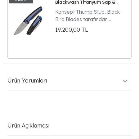
Blackwash Titanyum Sap &
Timascus Detaylar | 3.13"
Kansept Thumb Stub, Black
Damascus Çelik Bıçak | Black
Bird Blades tarafından
Bird Blades Tasarımı
tasarlanan ve premium
19.200,00
TL
malzeme seçimleriyle dikkat
çeken özel bir EDC çakıdır.
Ürün Yorumları
Ürün Açıklaması