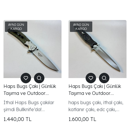
Haps Bugs Çakı | Günlük
Haps Bugs Çakı | Günlük
Taşıma ve Outdoor
Taşıma ve Outdoor
Kullanım için Mükemmel
Kullanım için Mükemmel
İthal Haps Bugs çakılar
haps bugs çakı, ithal çakı,
Seçim
Seçim
şimdi Bullknife’da!
katlanır çakı, edc çakı,
Kompakt, sağlam ve
kamp çakısı, outdoor çakı,
1.440,00
TL
1.600,00
TL
keskin hatlara sahip bu
taktik çakı, koleksiyonluk