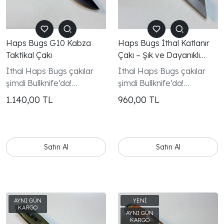
Haps Bugs G10 Kabza
Haps Bugs İthal Katlanır
Taktikal Çakı
Çakı – Şık ve Dayanıklı
EDC Modeli
İthal Haps Bugs çakılar
İthal Haps Bugs çakılar
şimdi Bullknife’da!
şimdi Bullknife’da!
Kompakt, sağlam ve
Kompakt, sağlam ve
1.140,00
TL
960,00
TL
keskin hatlara sahip bu
keskin hatlara sahip bu
modeller; günlük taşıma,
modeller; günlük taşıma,
kamp ve outdoor kullanım
kamp ve outdoor kullanım
için mükemmel bir tercih.
için mükemmel bir tercih.
Satın Al
Satın Al
Kaliteli malzeme, kusursuz
Kaliteli malzeme, kusursuz
mekanizma ve modern
mekanizma ve modern
tasarımıyla fark yaratır.
tasarımıyla fark yaratır.