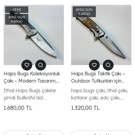
Haps Bugs Koleksiyonluk
Haps Bugs Taktik Çakı –
Çakı – Modern Tasarım,
Outdoor Tutkunları için
Üst Seviye İşçilik
Profesyonel Seçim
İthal Haps Bugs çakılar
haps bugs çakı, ithal çakı,
şimdi Bullknife’da!
katlanır çakı, edc çakı,
Kompakt, sağlam ve
kamp çakısı, outdoor çakı,
1.680,00
TL
1.320,00
TL
keskin hatlara sahip bu
taktik çakı, koleksiyonluk
modeller; günlük taşıma,
çakı,
kamp ve outdoor kullanım
için mükemmel bir tercih.