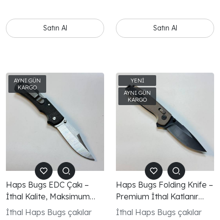
modeller; günlük taşıma,
çakı,
kamp ve outdoor kullanım
için mükemmel bir tercih.
Satın Al
Satın Al
Kaliteli malzeme, kusursuz
mekanizma ve modern
tasarımıyla fark yaratır.
Haps Bugs EDC Çakı –
Haps Bugs Folding Knife –
İthal Kalite, Maksimum
Premium İthal Katlanır
Performans
Çakı
İthal Haps Bugs çakılar
İthal Haps Bugs çakılar