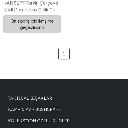
Frame Lock Kilit Sistemi |
KANSEPT Tarkin Çerçeve
Boncuk Püskürtülmüş
Kilidi Damascus Çelik Çakı,
Titanyum Sap
üstün işçilik ve premium
Ön sipariş için iletişime
malzemelerin bir araya
geçebilirsiniz
geldiği özel bir EDC
(Everyday Carry) bıçaktır.
1
TAKTICAL BIÇAKLAR
KAMP & AV - BUSHCRAFT
KOLEKSIYON ÖZEL ÜRÜNLER