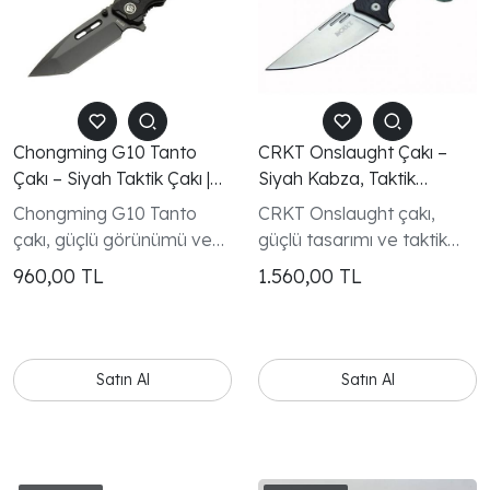
Chongming G10 Tanto
CRKT Onslaught Çakı –
Çakı – Siyah Taktik Çakı |
Siyah Kabza, Taktik
G10 Kabza | Tanto Namlu
Katlanır Bıçak
Chongming G10 Tanto
CRKT Onslaught çakı,
EDC Çakı
çakı, güçlü görünümü ve
güçlü tasarımı ve taktik
sağlam yapısıyla taktik
karakteri ile dikkat çeken
960,00
TL
1.560,00
TL
tasarım sevenler için
modern bir katlanır bıçak
üretilmiş şık ve dayanıklı
modelidir
bir modeldir.
Satın Al
Satın Al