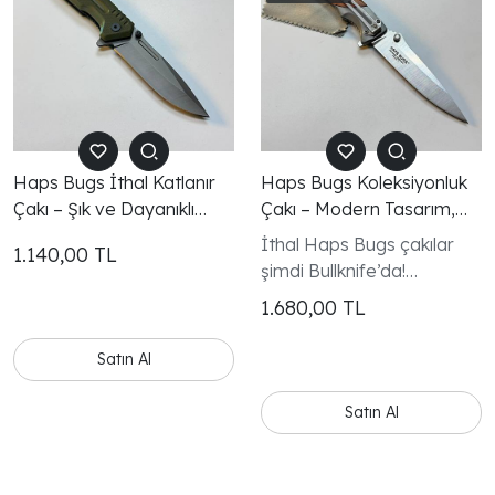
Haps Bugs İthal Katlanır
Haps Bugs Koleksiyonluk
Çakı – Şık ve Dayanıklı
Çakı – Modern Tasarım,
EDC Modeli
Üst Seviye İşçilik
İthal Haps Bugs çakılar
1.140,00
TL
şimdi Bullknife’da!
Kompakt, sağlam ve
1.680,00
TL
keskin hatlara sahip bu
modeller; günlük taşıma,
Satın Al
kamp ve outdoor kullanım
için mükemmel bir tercih.
Satın Al
Kaliteli malzeme, kusursuz
mekanizma ve modern
tasarımıyla fark yaratır.