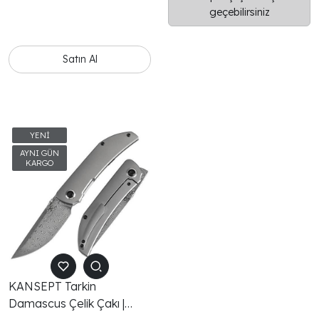
günlük kullanım ve outdoor
geçebilirsiniz
aktiviteleri için tasarlanmış
kaliteli bir katlanır çakı
modelidir.
Satın Al
KANSEPT Tarkin
Damascus Çelik Çakı |