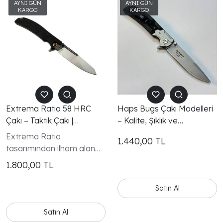
Extrema Ratio 58 HRC
Haps Bugs Çakı Modelleri
Çakı – Taktik Çakı |
– Kalite, Şıklık ve
Dayanıklı EDC Cep Çakısı
Dayanıklılığı Bir Arada
Extrema Ratio
1.440,00
TL
Sunar
tasarımından ilham alan
bu şık çakı, sağlam yapısı
1.800,00
TL
ve dikkat çekici krem renk
kabza tasarımıyla hem
Satın Al
günlük kullanım hem de
outdoor aktiviteleri için
Satın Al
ideal bir modeldir.