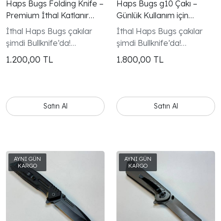
Haps Bugs Folding Knife –
Haps Bugs g10 Çakı –
Premium İthal Katlanır
Günlük Kullanım için
Çakı
Minimal ve Güçlü Tasarım
İthal Haps Bugs çakılar
İthal Haps Bugs çakılar
şimdi Bullknife’da!
şimdi Bullknife’da!
Kompakt, sağlam ve
Kompakt, sağlam ve
1.200,00
TL
1.800,00
TL
keskin hatlara sahip bu
keskin hatlara sahip bu
modeller; günlük taşıma,
modeller; günlük taşıma,
kamp ve outdoor kullanım
kamp ve outdoor kullanım
için mükemmel bir tercih.
için mükemmel bir tercih.
Satın Al
Satın Al
Kaliteli malzeme, kusursuz
Kaliteli malzeme, kusursuz
mekanizma ve modern
mekanizma ve modern
tasarımıyla fark yaratır.
tasarımıyla fark yaratır.