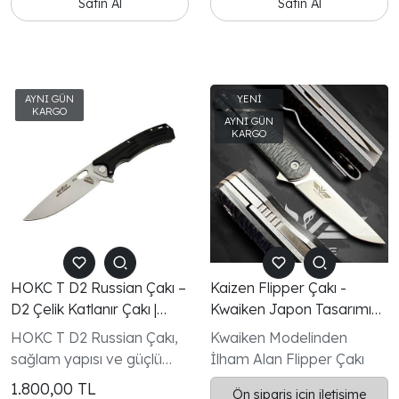
Satın Al
Satın Al
Kaliteli malzeme, kusursuz
mekanizma ve modern
tasarımıyla fark yaratır.
HOKC T D2 Russian Çakı –
Kaizen Flipper Çakı -
D2 Çelik Katlanır Çakı |
Kwaiken Japon Tasarımı
Yeşil & Siyah Kabza
N690 Paslanmaz Çakı
HOKC T D2 Russian Çakı,
Kwaiken Modelinden
Seçeneği
sağlam yapısı ve güçlü
İlham Alan Flipper Çakı
kesim performansı ile
1.800,00
TL
Ön sipariş için iletişime