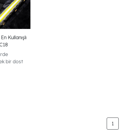
n Kullanışlı
DC18
erde
ek bir dost
1