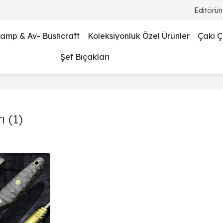
Editörün
amp & Av- Bushcraft
Koleksiyonluk Özel Ürünler
Çakı Çe
Şef Bıçakları
ı
(1)