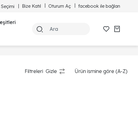
Bize Katıl
Oturum Aç
facebook ile bağlan
 Seçimi
şitleri
Filtreleri
Gizle
Ürün ismine göre (A-Z)