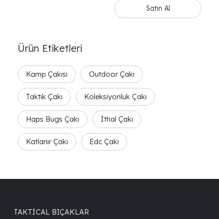
outdoor kullanım için
Satın Al
mükemmel bir tercih.
Kaliteli malzeme,
kusursuz mekanizma
Ürün Etiketleri
ve modern tasarımıyla
fark yaratır.
Kamp Çakısı
Outdoor Çakı
Taktik Çakı
Koleksiyonluk Çakı
Haps Bugs Çakı
İthal Çakı
Katlanır Çakı
Edc Çakı
TAKTICAL BIÇAKLAR