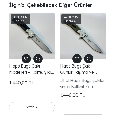
İlginizi Çekebilecek Diğer Ürünler
Haps Bugs Çakı
Haps Bugs Çakı |
Modelleri – Kalite, Şıklık
Günlük Taşıma ve
ve Dayanıklılığı Bir
Outdoor Kullanım için
İthal Haps Bugs çakılar
1.440,00
TL
Arada Sunar
Mükemmel Seçim
şimdi Bullknife’da!
Kompakt, sağlam ve
1.440,00
TL
keskin hatlara sahip bu
modeller; günlük
Satın Al
taşıma, kamp ve