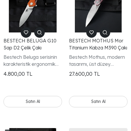
BESTECH BELUGA G10
BESTECH MOTHUS Mor
Sap D2 Çelik Çakı
Titanium Kabza M390 Çakı
Bestech Beluga serisinin
Bestech Mothus, modern
karakteristik ergonomik
tasarımı, üst düzey
tasarımını taşıyan BG11E-
malzeme kalitesi ve
4.800,00
TL
27.600,00
TL
2 modeli, günlük
günlük kullanım
kullanımda maksimum
performansıyla öne çıkan
konfor sağlamak için
premium bir EDC çakıdır.
geliştirilmiştir.
Satın Al
Satın Al