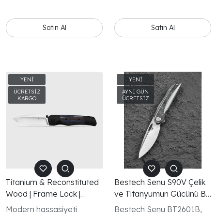
ederken, iki el için de
bilemesi nedeniyle yüksek
başparmak çivileri her iki
takdir edilen AEB-L
taraftan tek elle akışkan
paslanmaz çelikten
Satın Al
Satın Al
hareket ettirmeyi sağlar.
yapılmıştır; bu da günlük
taşıma ve bakım için
idealdir.
Titanium & Reconstituted
Bestech Senu S90V Çelik
Wood | Frame Lock |
ve Titanyumun Gücünü Bir
KizerB™
Araya Getiren Premium
Modern hassasiyeti
Bestech Senu BT2601B,
EDC Çakı