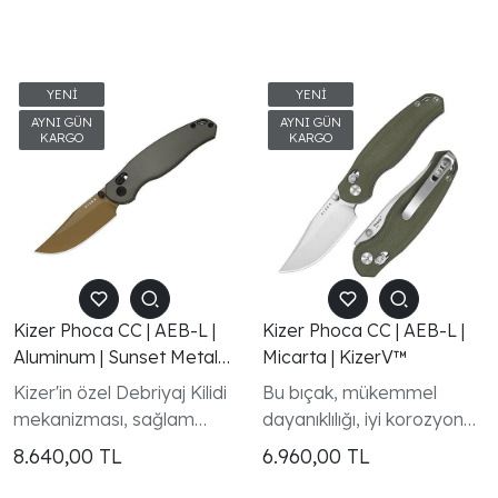
Kizer Phoca CC | AEB-L |
Kizer Phoca CC | AEB-L |
Aluminum | Sunset Metal
Micarta | KizerV™
PVD | KizerV™
Kizer'in özel Debriyaj Kilidi
Bu bıçak, mükemmel
mekanizması, sağlam
dayanıklılığı, iyi korozyona
kanat açılmasını ve güvenli
dayanıklılığı ve jilet gibi
8.640,00
TL
6.960,00
TL
kilitlenmeyi garanti
kenara kadar kolayca