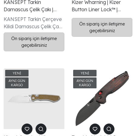
KANSEPT Tarkin
Kizer Wharning | Kizer
Damascus Çelik Çakı |
Button Liner Lock™ |
Frame Lock Kilit Sistemi |
WHARNCLIFF | S45VN |
KANSEPT Tarkin Çerçeve
Boncuk Püskürtülmüş
KizerB™
Ön sipariş için iletişime
Kilidi Damascus Çelik Çakı,
geçebilirsiniz
Titanyum Sap
üstün işçilik ve premium
Ön sipariş için iletişime
malzemelerin bir araya
geçebilirsiniz
geldiği özel bir EDC
(Everyday Carry) bıçaktır.