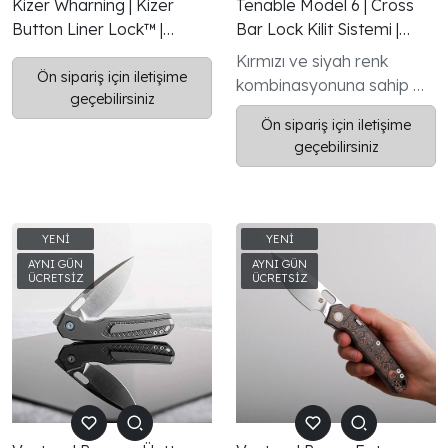
Kizer Wharning | Kizer
Tenable Model 6 | Cross
Button Liner Lock™ |
Bar Lock Kilit Sistemi |
WHARNCLIFF | S45VN |
Kırmızı & Siyah G-Mascus
Kırmızı ve siyah renk
KizerB™
Ön sipariş için iletişime
Sap | 3.1" Blackwash
kombinasyonuna sahip G-
geçebilirsiniz
14C28N Çelik Bıçak | Nick
Mascus sap, klasik G10
Swan Tasarımı
Ön sipariş için iletişime
dayanıklılığını benzersiz bir
geçebilirsiniz
görünümle birleştirir.