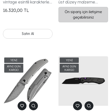
vintage esintili karakterle
üst düzey malzeme
harmanlayan Kizer
kalitesi, modern tasarımı
16.320,00
TL
Ön sipariş için iletişime
Coywolf, bir beyefendinin
ve yüksek performanslı
geçebilirsiniz
günlük taşıma bıçağı fikrini
yapısıyla premium EDC
yeniden tanımlıyor.
çakı segmentinde dikkat
çeken özel modellerden
Satın Al
biridir.