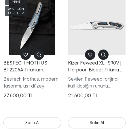
BESTECH MOTHUS
Kizer Feweed XL | S90V |
BT2206A Titanium
Harpoon Blade | Titanium
KabzaM390 Çakı
& Fat Carbon Nebula |
Bestech Mothus, modern
Sevilen Feweed, orijinal
KizerB™
tasarımı, üst düzey
kült klasiğin ruhunu
malzeme kalitesi ve
korurken, sağlam 3,45
27.600,00
TL
21.600,00
TL
günlük kullanım
inçlik bıçak ve 8,2 inçlik
performansıyla öne çıkan
toplam uzunluğa
premium bir EDC çakıdır.
genişliyor.
Satın Al
Satın Al