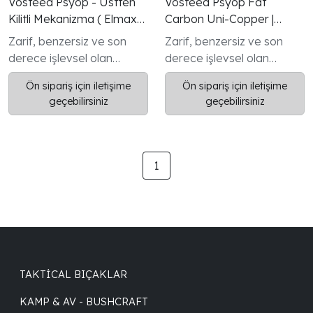
Vosteed Psyop - Üstten
Vosteed Psyop Fat
Kilitli Mekanizma ( Elmax
Carbon Uni-Copper |
Çelik ve Titanyum Sap
Elmax | Geoff Blauvelt
Zarif, benzersiz ve son
Zarif, benzersiz ve son
Çakı ) - A2202
Tasarımı
derece işlevsel olan
derece işlevsel olan
Vosteed Psyop, şık
Vosteed Psyop, şık
Ön sipariş için iletişime
Ön sipariş için iletişime
minimalist estetiği ile
minimalist estetiği ile
geçebilirsiniz
geçebilirsiniz
yüksek işlevselliği arasında
yüksek işlevselliği arasında
mükemmel bir denge
mükemmel bir denge
kuruyor.
kuruyor.
1
TAKTICAL BIÇAKLAR
KAMP & AV - BUSHCRAFT