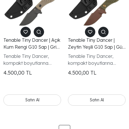
Tenable Tiny Dancer | Açık
Tenable Tiny Dancer |
Kum Rengi G10 Sap | Gri
Zeytin Yeşili G10 Sap | Gül
TiCN Kaplamalı D2 Çelik
Altın Kaplamalı D2 Çelik
Tenable Tiny Dancer,
Tenable Tiny Dancer,
Full Tang Taktik Bıçak
Full Tang Taktik Bıçak
kompakt boyutlarına
kompakt boyutlarına
rağmen yüksek dayanıklılık
rağmen yüksek dayanıklılık
4.500,00
TL
4.500,00
TL
sunan, full tang yapıya
sunan, full tang yapıya
sahip taktik ve outdoor
sahip taktik ve outdoor
kullanım odaklı bir sabit
kullanım odaklı bir sabit
bıçaktır
bıçaktır
Satın Al
Satın Al