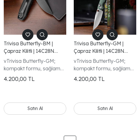
Trivisa Butterfly-BM |
Trivisa Butterfly-GM |
Çapraz Kilitli | 14C28N
Çapraz Kilitli | 14C28N
Çelik Çakı |
Çelik Çakı
vTrivisa Butterfly-GM;
vTrivisa Butterfly-GM;
kompakt formu, sağlam
kompakt formu, sağlam
mekanizması ve modern
mekanizması ve modern
4.200,00
TL
4.200,00
TL
tasarım çizgisiyle
tasarım çizgisiyle
koleksiyoncular ve EDC
koleksiyoncular ve EDC
tutkunları için dikkat çekici
tutkunları için dikkat çekici
bir seçenektir.
bir seçenektir.
Satın Al
Satın Al