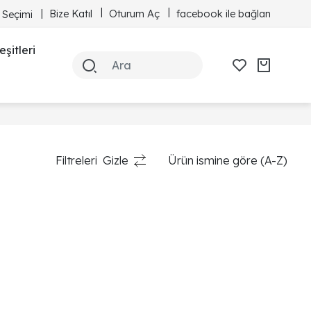
Bize Katıl
Oturum Aç
facebook ile bağlan
 Seçimi
şitleri
Filtreleri
Gizle
Ürün ismine göre (A-Z)