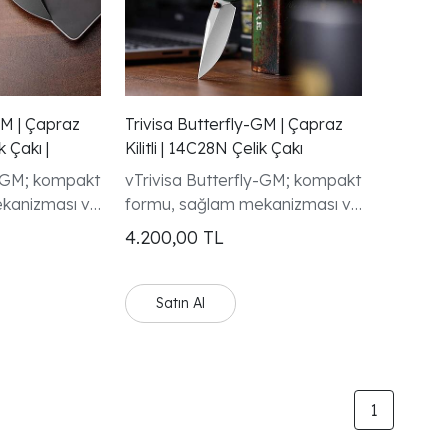
BM | Çapraz
Trivisa Butterfly-GM | Çapraz
k Çakı |
Kilitli | 14C28N Çelik Çakı
y-GM; kompakt
vTrivisa Butterfly-GM; kompakt
kanizması ve
formu, sağlam mekanizması ve
zgisiyle
modern tasarım çizgisiyle
4.200,00
TL
e EDC
koleksiyoncular ve EDC
at çekici bir
tutkunları için dikkat çekici bir
seçenektir.
Satın Al
1