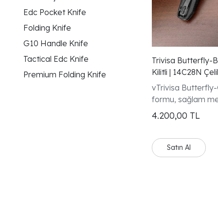
Edc Pocket Knife
Folding Knife
G10 Handle Knife
Tactical Edc Knife
Trivisa Butterfly-
Kilitli | 14C28N Çeli
Premium Folding Knife
vTrivisa Butterfl
formu, sağlam me
modern tasarım çi
4.200,00
TL
koleksiyoncular v
tutkunları için dikk
seçenektir.
Satın Al