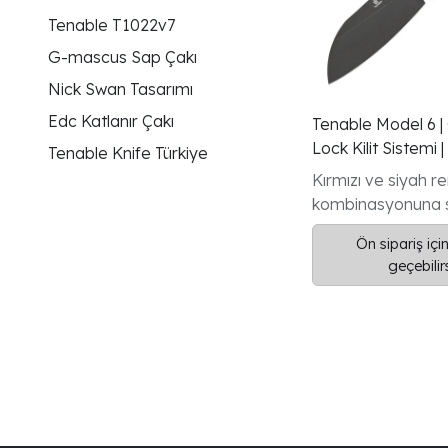
Tenable T1022v7
G-mascus Sap Çakı
Nick Swan Tasarımı
Edc Katlanır Çakı
Tenable Model 6 |
Lock Kilit Sistemi |
Tenable Knife Türkiye
Siyah G-Mascus Sa
Kırmızı ve siyah r
Blackwash 14C28N 
kombinasyonuna 
Nick Swan Tasarı
Mascus sap, klasi
Ön sipariş için
dayanıklılığını benz
geçebilir
görünümle birleştir