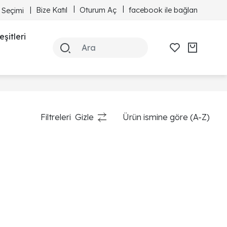
Bize Katıl
Oturum Aç
facebook ile bağlan
 Seçimi
şitleri
Filtreleri
Gizle
Ürün ismine göre (A-Z)