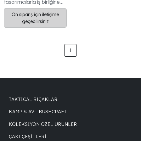
tasarımcılarla iş birliğine
açığız, ayrıca OEM / ODM
Ön sipariş için iletişime
hizmetleri sağlıyoruz ve
geçebilirsiniz
müşterilerimize
mükemmel hizmet
sunarken en yüksek
kalitede bıçaklar
1
üretmeye kendimizi
adadık.
TAKTICAL BIÇAKLAR
KAMP & AV - BUSHCRAFT
KOLEKSIYON ÖZEL ÜRÜNLER
ÇAKI ÇEŞITLERI