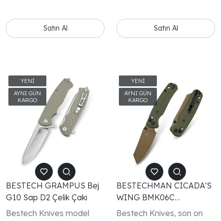
üretilmiş bıçaklar sunmayı
markamız Bestech Knives
hedeflediğimiz için tüm
altındaki model serimiz de
Bestech Knives
hızla büyüyor ve tüm
Satın Al
Satın Al
modellerinin patentli
modeller patentli.
olduğunu duyurmaktan
gurur duyuyoruz
BESTECH GRAMPUS Bej
BESTECHMAN CICADA'S
G10 Sap D2 Çelik Çakı
WING BMK06C
10Cr15MoV Çelik Çakı
Bestech Knives model
Bestech Knives, son on