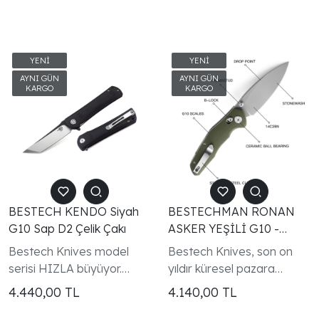
olduğunu duyurmaktan
olduğunu duyurmaktan
gurur duyuyoruz
gurur duyuyoruz
BESTECH KENDO Siyah
BESTECHMAN RONAN
G10 Sap D2 Çelik Çakı
ASKER YEŞİLİ G10 -
KEMER KLİPSLİ ÇAKI
Bestech Knives model
Bestech Knives, son on
serisi HIZLA büyüyor.
yıldır küresel pazara
Müşterilerimize son
yüksek kaliteli OEM üretim
4.440,00
TL
4.140,00
TL
derece tasarlanmış ve
hizmetleri sağladı. Kendi