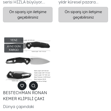
serisi HIZLA büyüyor.
yıldır küresel pazara
Müşterilerimize son
yüksek kaliteli OEM üretim
Ön sipariş için iletişime
Ön sipariş için iletişime
derece tasarlanmış ve
hizmetleri sunmaktadır.
geçebilirsiniz
geçebilirsiniz
üretilmiş bıçaklar sunmayı
Kendi markamız Bestech
hedeflediğimiz için tüm
Knives altındaki model
Bestech Knives
yelpazemiz de hızla
modellerinin patentli
büyüyor ve tüm modeller
olduğunu duyurmaktan
patentlidir.
gurur duyuyoruz
BESTECHMAN RONAN
KEMER KLİPSLİ ÇAKI
Dünya çapındaki