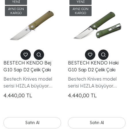
BESTECH KENDO Bej
BESTECH KENDO Haki
G10 Sap D2 Çelik Çakı
G10 Sap D2 Çelik Çakı
Bestech Knives model
Bestech Knives model
serisi HIZLA büyüyor.
serisi HIZLA büyüyor.
Müşterilerimize son
Müşterilerimize son
4.440,00
TL
4.440,00
TL
derece tasarlanmış ve
derece tasarlanmış ve
üretilmiş bıçaklar sunmayı
üretilmiş bıçaklar sunmayı
hedeflediğimiz için tüm
hedeflediğimiz için tüm
Bestech Knives
Bestech Knives
Satın Al
Satın Al
modellerinin patentli
modellerinin patentli