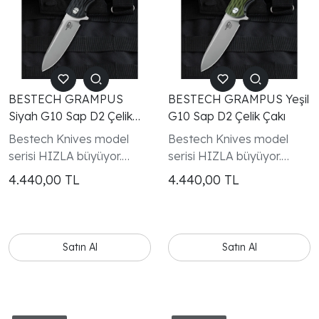
BESTECH GRAMPUS
BESTECH GRAMPUS Yeşil
Siyah G10 Sap D2 Çelik
G10 Sap D2 Çelik Çakı
Çakı
Bestech Knives model
Bestech Knives model
serisi HIZLA büyüyor.
serisi HIZLA büyüyor.
Müşterilerimize son
Müşterilerimize son
4.440,00
TL
4.440,00
TL
derece tasarlanmış ve
derece tasarlanmış ve
üretilmiş bıçaklar sunmayı
üretilmiş bıçaklar sunmayı
hedeflediğimiz için tüm
hedeflediğimiz için tüm
Bestech Knives
Bestech Knives
Satın Al
Satın Al
modellerinin patentli
modellerinin patentli
olduğunu duyurmaktan
olduğunu duyurmaktan
gurur duyuyoruz
gurur duyuyoruz