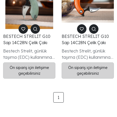
BESTECH STRELIT G10
BESTECH STRELIT G10
Sap 14C28N Çelik Çakı
Sap 14C28N Çelik Çakı
Bestech Strelit, günlük
Bestech Strelit, günlük
taşıma (EDC) kullanımına
taşıma (EDC) kullanımına
yönelik tasarlanmış,
yönelik tasarlanmış,
Ön sipariş için iletişime
Ön sipariş için iletişime
fonksiyonellik ve
fonksiyonellik ve
geçebilirsiniz
geçebilirsiniz
dayanıklılığı bir araya
dayanıklılığı bir araya
getiren modern bir katlanır
getiren modern bir katlanır
çakıdır.
çakıdır.
1