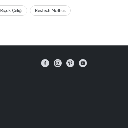
Bıçak Çeliği
Bestech Mothus