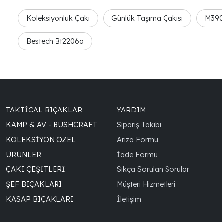
Koleksiyonluk Çakı
Günlük Taşıma Çakısı
M390
Bestech Bt2206a
TAKTICAL BIÇAKLAR
YARDIM
KAMP & AV - BUSHCRAFT
Sipariş Takibi
KOLEKSIYON ÖZEL
Arıza Formu
ÜRÜNLER
İade Formu
ÇAKI ÇEŞITLERI
Sıkça Sorulan Sorular
ŞEF BIÇAKLARI
Müşteri Hizmetleri
KASAP BIÇAKLARI
İletişim