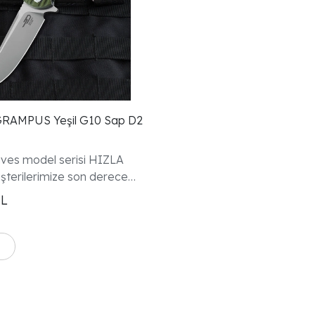
eşil G10 Sap D2
ves model serisi HIZLA
şterilerimize son derece
ve üretilmiş bıçaklar
TL
eflediğimiz için tüm
ves modellerinin patentli
uyurmaktan gurur duyuyoruz