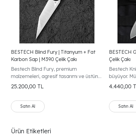
BESTECH Blind Fury | Titanyum + Fat
BESTECH GRAMPUS Y
Karbon Sap | M390 Çelik Çakı
Çelik Çakı
Bestech Blind Fury, premium
Bestech Kni
malzemeleri, agresif tasarımı ve üstün
büyüyor. Mü
işçiliği bir araya getiren üst segment bir
tasarlanmış 
25.200,00
TL
4.440,00
EDC (Everyday Carry) çakıdır.
sunmayı hed
Bestech Kni
olduğunu d
Satın Al
Satın Al
Ürün Etiketleri