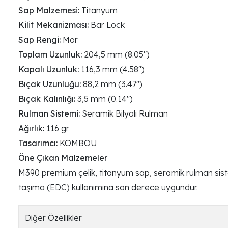
Sap Malzemesi:
Titanyum
Kilit Mekanizması:
Bar Lock
Sap Rengi:
Mor
Toplam Uzunluk:
204,5 mm (8.05")
Kapalı Uzunluk:
116,3 mm (4.58")
Bıçak Uzunluğu:
88,2 mm (3.47")
Bıçak Kalınlığı:
3,5 mm (0.14")
Rulman Sistemi:
Seramik Bilyalı Rulman
Ağırlık:
116 gr
Tasarımcı:
KOMBOU
Öne Çıkan Malzemeler
M390 premium çelik, titanyum sap, seramik rulman sistemi
taşıma (EDC) kullanımına son derece uygundur.
Diğer Özellikler