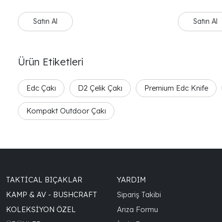
Bestech Knives modellerinin patentli
Bestech Kni
olduğunu duyurmaktan gurur duyuyoruz
olduğunu d
Satın Al
Satın Al
Ürün Etiketleri
Edc Çakı
D2 Çelik Çakı
Premium Edc Knife
Kompakt Outdoor Çakı
TAKTICAL BIÇAKLAR
YARDIM
KAMP & AV - BUSHCRAFT
Sipariş Takibi
KOLEKSIYON ÖZEL
Arıza Formu