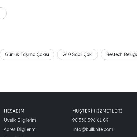
ves modellerinin patentli
uyurmaktan gurur duyuyoruz
Günlük Taşıma Çakısı
G10 Saplı Çakı
Bestech Belug
HESABIM
MÜŞTERİ HİZMETLERİ
Üyelik Bilgilerim
90 530 396 61 89
Adres Bilgilerim
info@bullknife.com