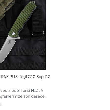
eşil G10 Sap D2
ves model serisi HIZLA
şterilerimize son derece
ve üretilmiş bıçaklar
TL
eflediğimiz için tüm