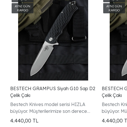
BESTECH GRAMPUS Siyah G10 Sap D2
BESTECH GRAMPUS Y
Çelik Çakı
Çelik Çakı
Bestech Knives model serisi HIZLA
Bestech Kni
büyüyor. Müşterilerimize son derece
büyüyor. Mü
tasarlanmış ve üretilmiş bıçaklar
tasarlanmış 
4.440,00
TL
4.440,00
sunmayı hedeflediğimiz için tüm
sunmayı hed