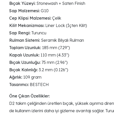
Bıçak Yüzeyi:
Stonewash + Saten Finish
Sap Malzemesi:
G10
Cep Klipsi Malzemesi:
Çelik
Kilit Mekanizması:
Liner Lock (İçten Kilit)
Sap Rengi:
Turuncu
Rulman Sistemi:
Seramik Bilyalı Rulman
Toplam Uzunluk:
185 mm (7.29")
Kapalı Uzunluk:
110 mm (4.33")
Bıçak Uzunluğu:
75 mm (2.96")
Bıçak Kalınlığı:
3.2 mm (0.126")
Ağırlık:
109 gram
Tasarımcı:
BESTECH
Öne Çıkan Özellikler:
D2 takım çeliğinden üretilen bıçak, yüksek aşınma dir
de kullanım izlerini daha iyi gizleme avantajı sağlar. T