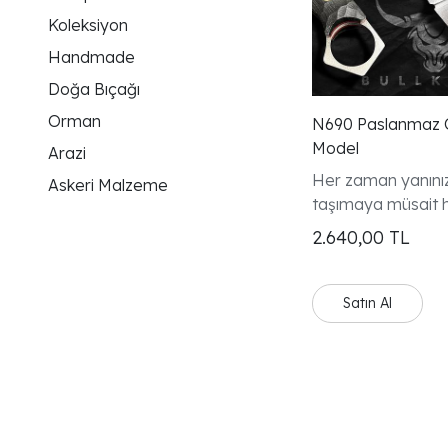
Koleksiyon
Handmade
Doğa Bıçağı
Orman
N690 Paslanmaz Ç
Model
Arazi
Her zaman yanını
Askeri Malzeme
taşımaya müsait he
üstesinden gelebil
2.640,00
TL
Yanınızdan ayırm
istemeyeceksiniz.
Satın Al