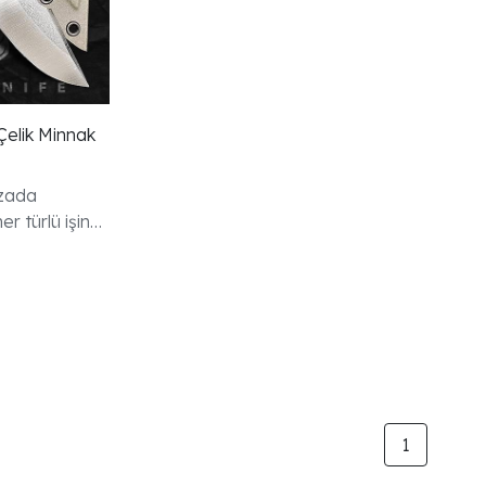
elik Minnak
zada
r türlü işin
ecek bir ürün.
ak
1