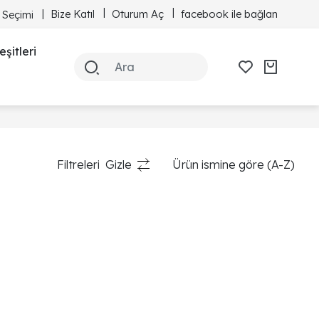
Bize Katıl
Oturum Aç
facebook ile bağlan
 Seçimi
şitleri
Filtreleri
Gizle
Ürün ismine göre (A-Z)