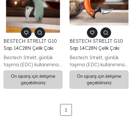
BESTECH STRELIT G10
BESTECH STRELIT G10
Sap 14C28N Çelik Çakı
Sap 14C28N Çelik Çakı
Bestech Strelit, günlük
Bestech Strelit, günlük
taşıma (EDC) kullanımına
taşıma (EDC) kullanımına
yönelik tasarlanmış,
yönelik tasarlanmış,
Ön sipariş için iletişime
Ön sipariş için iletişime
fonksiyonellik ve
fonksiyonellik ve
geçebilirsiniz
geçebilirsiniz
dayanıklılığı bir araya
dayanıklılığı bir araya
getiren modern bir katlanır
getiren modern bir katlanır
çakıdır.
çakıdır.
1